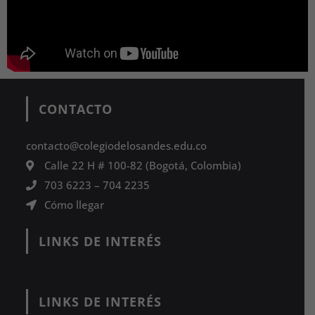
Sinfónica de Bogotá en el Colegio de
Los Andes / Concierto «Carmen» de
Georges Bizet
Leer más
CONTACTO
contacto@colegiodelosandes.edu.co
Calle 22 H # 100-82 (Bogotá, Colombia)
Iniciativa “Teddy Bear Hospital” en
703 6223
–
704 2235
nuestro Colegio
Cómo llegar
Leer más
LINKS DE INTERÉS
LINKS DE INTERÉS
Preparados y seguros / Simulacro