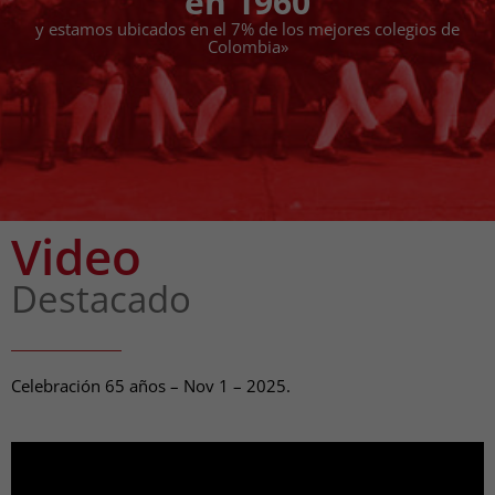
en 1960
Colegio de los Andes
y estamos ubicados en el 7% de los mejores colegios de
Leer más
Colombia»
Los Tunnel Books de los estudiantes
de noveno
Video
Leer más
Destacado
Celebración Cultural – 65 Años del
Celebración 65 años – Nov 1 – 2025.
Colegio de Los Andes
Leer más