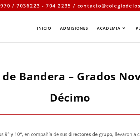
970 / 7036223 - 704 2235 /
contacto@colegiodelo
INICIO
ADMISIONES
ACADEMIA
P
 de Bandera – Grados No
Décimo
dos
9° y 10°
, en compañía de sus
directores de grupo
, llevaron a 