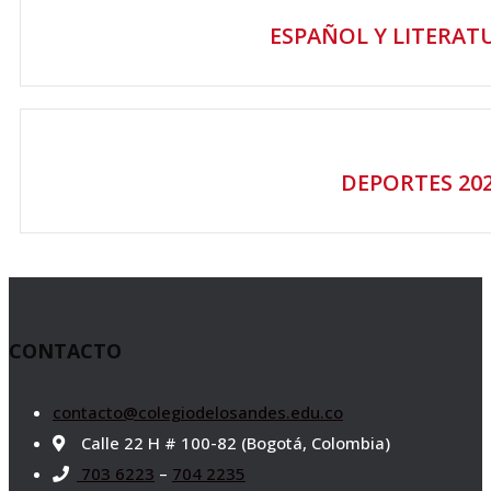
ESPAÑOL Y LITERAT
DEPORTES 20
CONTACTO
contacto@colegiodelosandes.edu.co
Calle 22 H # 100-82 (Bogotá, Colombia)
703 6223
–
704 2235