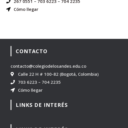
267 0551
–
703 6223
–
704 2235
Cómo llegar
CONTACTO
contacto@colegiodelosandes.edu.co
Calle 22 H # 100-82 (Bogotá, Colombia)
703 6223
–
704 2235
Cómo llegar
LINKS DE INTERÉS