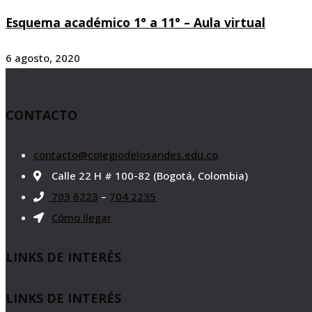
Esquema académico 1° a 11° – Aula virtual
6 agosto, 2020
CONTACTO
contacto@colegiodelosandes.edu.co
Calle 22 H # 100-82 (Bogotá, Colombia)
703 6223
–
704 2235
Cómo llegar
LINKS DE INTERÉS
LINKS DE INTERÉS