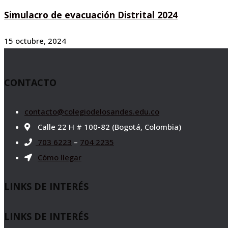
Simulacro de evacuación Distrital 2024
15 octubre, 2024
CONTACTO
contacto@colegiodelosandes.edu.co
Calle 22 H # 100-82 (Bogotá, Colombia)
703 6223
–
704 2235
Cómo llegar
LINKS DE INTERÉS
LINKS DE INTERÉS