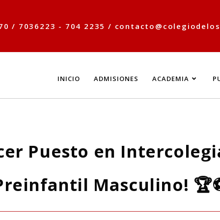
70 / 7036223 - 704 2235 /
contacto@colegiodelos
INICIO
ADMISIONES
ACADEMIA
P
cer Puesto en Intercoleg
Preinfantil Masculino! 🏆