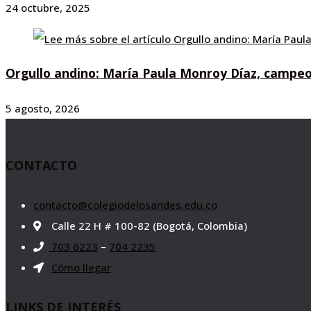
24 octubre, 2025
Orgullo andino: María Paula Monroy Díaz, campeo
5 agosto, 2026
CONTACTO
contacto@colegiodelosandes.edu.co
Calle 22 H # 100-82 (Bogotá, Colombia)
703 6223
–
704 2235
Cómo llegar
LINKS DE INTERÉS