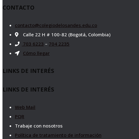
CONTACTO
contacto@colegiodelosandes.edu.co
Calle 22 H # 100-82 (Bogotá, Colombia)
703 6223
–
704 2235
Cómo llegar
LINKS DE INTERÉS
LINKS DE INTERÉS
Web Mail
PQR
Trabaje con nosotros
Política de tratamiento de información