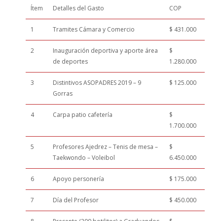
Ítem
Detalles del Gasto
COP
1
Tramites Cámara y Comercio
$ 431.000
2
Inauguración deportiva y aporte área
$
de deportes
1.280.000
3
Distintivos ASOPADRES 2019 – 9
$ 125.000
Gorras
4
Carpa patio cafetería
$
1.700.000
5
Profesores Ajedrez – Tenis de mesa –
$
Taekwondo – Voleibol
6.450.000
6
Apoyo personería
$ 175.000
7
Día del Profesor
$ 450.000