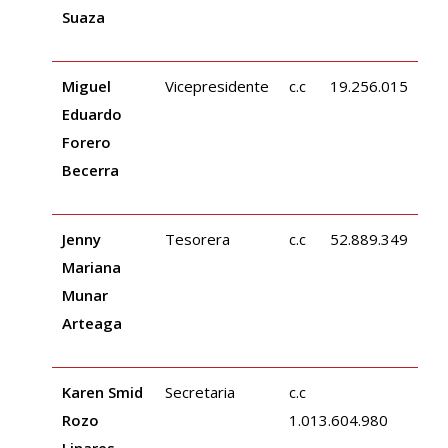
Suaza
Miguel
Vicepresidente
c.c 19.256.015
Eduardo
Forero
Becerra
Jenny
Tesorera
c.c 52.889.349
Mariana
Munar
Arteaga
Karen Smid
Secretaria
c.c
Rozo
1.013.604.980