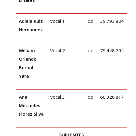
Linares
Adiela Ruiz
Vocal 1
c.c 39.793.824
Hernandez
William
Vocal 2
c.c 79.448.794
Orlando
Bernal
Yara
Ana
Vocal 3
c.c 60.326.817
Mercedes
Florez Silva
SUPLENTES