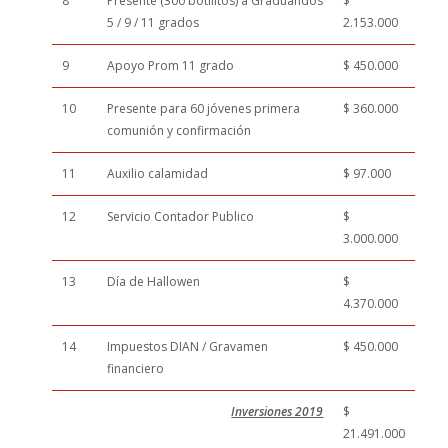
8
Presente (300 botilitos) a Graduandos
$
5 / 9 / 11 grados
2.153.000
9
Apoyo Prom 11 grado
$ 450.000
10
Presente para 60 jóvenes primera
$ 360.000
comunión y confirmación
11
Auxilio calamidad
$ 97.000
12
Servicio Contador Publico
$
3.000.000
13
Día de Hallowen
$
4.370.000
14
Impuestos DIAN / Gravamen
$ 450.000
financiero
Inversiones 2019
$
21.491.000