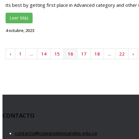
its best by getting first place in Advanced category and other
Leer Más
4 octubre, 2023
‹
1
…
14
15
16
17
18
…
22
›
CONTACTO
contacto@colegiodelosandes.edu.co