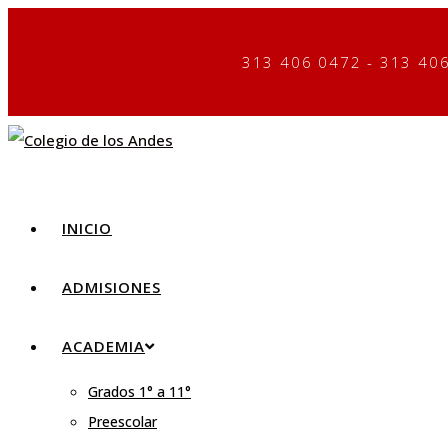
313 406 0472 - 313 406
INICIO
ADMISIONES
ACADEMIA
Grados 1° a 11°
Preescolar