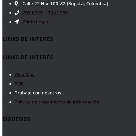
Calle 22 H # 100-82 (Bogotá, Colombia)
703 6223
–
704 2235
Cómo llegar
LINKS DE INTERÉS
LINKS DE INTERÉS
Web Mail
PQR
Trabaje con nosotros
Política de tratamiento de información
SÍGUENOS